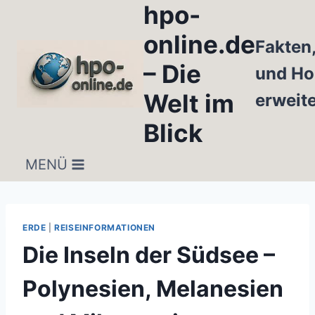
hpo-
Zum
Inhalt
online.de
Fakten
springen
– Die
und Ho
Welt im
erweit
Blick
MENÜ
ERDE
|
REISEINFORMATIONEN
Die Inseln der Südsee –
Polynesien, Melanesien