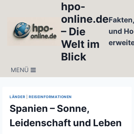
hpo-
Zum
Inhalt
online.de
Fakten
springen
– Die
und Ho
Welt im
erweit
Blick
MENÜ
LÄNDER
|
REISEINFORMATIONEN
Spanien – Sonne,
Leidenschaft und Leben