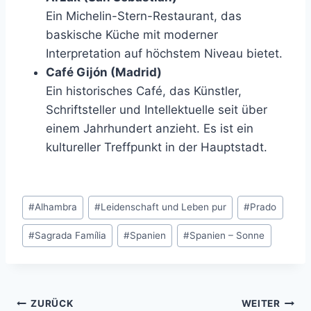
Ein Michelin-Stern-Restaurant, das
baskische Küche mit moderner
Interpretation auf höchstem Niveau bietet.
Café Gijón (Madrid)
Ein historisches Café, das Künstler,
Schriftsteller und Intellektuelle seit über
einem Jahrhundert anzieht. Es ist ein
kultureller Treffpunkt in der Hauptstadt.
Schlagworte:
#
Alhambra
#
Leidenschaft und Leben pur
#
Prado
#
Sagrada Família
#
Spanien
#
Spanien – Sonne
Beitragsnavigation
ZURÜCK
WEITER