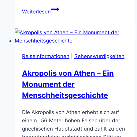
Deutsches
Weiterlesen
Museum
München
–
Wissenschaft,
die
Reiseinformationen
|
Sehenswürdigkeiten
begeistert
Akropolis von Athen – Ein
Monument der
Menschheitsgeschichte
Die Akropolis von Athen erhebt sich auf
einem 156 Meter hohen Felsen über der
griechischen Hauptstadt und zählt zu den
bedeutendsten archäologischen Stätten