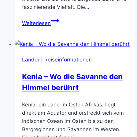
faszinierende Vielfalt. Die…
Spanien
Weiterlesen
–
Sonne,
Leidenschaft
und
Länder
|
Reiseinformationen
Leben
pur
Kenia – Wo die Savanne den
Himmel berührt
Kenia, ein Land im Osten Afrikas, liegt
direkt am Äquator und erstreckt sich vom
Indischen Ozean im Osten bis zu den
Bergregionen und Savannen im Westen.