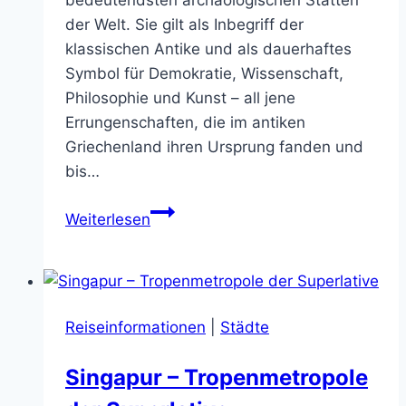
der Welt. Sie gilt als Inbegriff der
klassischen Antike und als dauerhaftes
Symbol für Demokratie, Wissenschaft,
Philosophie und Kunst – all jene
Errungenschaften, die im antiken
Griechenland ihren Ursprung fanden und
bis…
Akropolis
Weiterlesen
von
Athen
–
Ein
Reiseinformationen
|
Städte
Monument
der
Singapur – Tropenmetropole
Menschheitsgeschichte