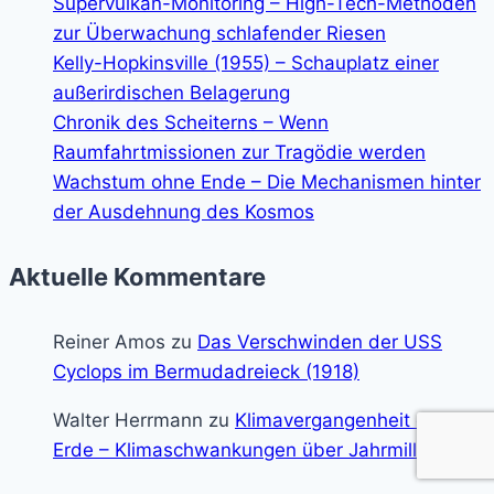
Supervulkan-Monitoring – High-Tech-Methoden
zur Überwachung schlafender Riesen
Kelly-Hopkinsville (1955) – Schauplatz einer
außerirdischen Belagerung
Chronik des Scheiterns – Wenn
Raumfahrtmissionen zur Tragödie werden
Wachstum ohne Ende – Die Mechanismen hinter
der Ausdehnung des Kosmos
Aktuelle Kommentare
Reiner Amos
zu
Das Verschwinden der USS
Cyclops im Bermudadreieck (1918)
Walter Herrmann
zu
Klimavergangenheit der
Erde – Klimaschwankungen über Jahrmilliarden