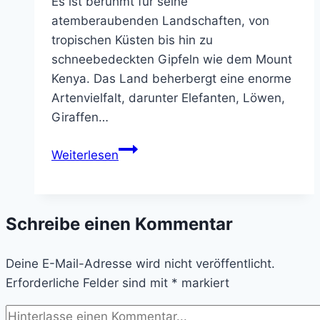
Es ist berühmt für seine
atemberaubenden Landschaften, von
tropischen Küsten bis hin zu
schneebedeckten Gipfeln wie dem Mount
Kenya. Das Land beherbergt eine enorme
Artenvielfalt, darunter Elefanten, Löwen,
Giraffen…
Kenia
Weiterlesen
–
Wo
die
Schreibe einen Kommentar
Savanne
den
Deine E-Mail-Adresse wird nicht veröffentlicht.
Himmel
Erforderliche Felder sind mit
berührt
*
markiert