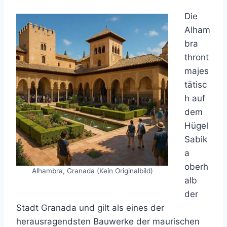
Die
Alham
bra
thront
majes
tätisc
h auf
dem
Hügel
Sabik
a
oberh
Alhambra, Granada (Kein Originalbild)
alb
der
Stadt Granada und gilt als eines der
herausragendsten Bauwerke der maurischen