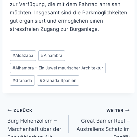
zur Verfügung, die mit dem Fahrrad anreisen
möchten. Insgesamt sind die Parkmöglichkeiten
gut organisiert und ermöglichen einen
stressfreien Zugang zur Burganlage.
Schlagworte:
#
Alcazaba
#
Alhambra
#
Alhambra – Ein Juwel maurischer Architektur
#
Granada
#
Granada Spanien
Beitragsnavigation
ZURÜCK
WEITER
Burg Hohenzollern –
Great Barrier Reef –
Märchenhaft über der
Australiens Schatz im