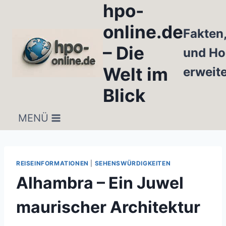
hpo-
Zum
Inhalt
online.de
Fakten
springen
– Die
und Ho
Welt im
erweit
Blick
MENÜ
REISEINFORMATIONEN
|
SEHENSWÜRDIGKEITEN
Alhambra – Ein Juwel
maurischer Architektur