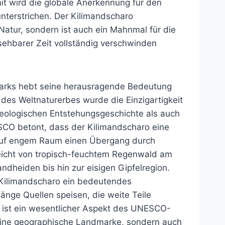
t wird die globale Anerkennung für den
terstrichen. Der Kilimandscharo
n Natur, sondern ist auch ein Mahnmal für die
sehbarer Zeit vollständig verschwinden
arks hebt seine herausragende Bedeutung
 des Weltnaturerbes wurde die Einzigartigkeit
geologischen Entstehungsgeschichte als auch
ESCO betont, dass der Kilimandscharo eine
 auf engem Raum einen Übergang durch
eicht von tropisch-feuchtem Regenwald am
heiden bis hin zur eisigen Gipfelregion.
 Kilimandscharo ein bedeutendes
änge Quellen speisen, die weite Teile
n ist ein wesentlicher Aspekt des UNESCO-
r eine geographische Landmarke, sondern auch