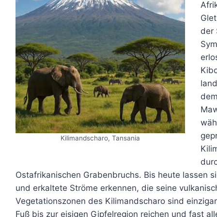
Afri
Glet
der 
Symb
erl
Kibo
lan
dem
Mawe
währ
gepr
Kilimandscharo, Tansania
Kili
durc
Ostafrikanischen Grabenbruchs. Bis heute lassen s
und erkaltete Ströme erkennen, die seine vulkanis
Vegetationszonen des Kilimandscharo sind einziga
Fuß bis zur eisigen Gipfelregion reichen und fast a