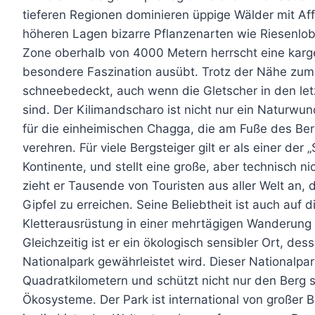
tieferen Regionen dominieren üppige Wälder mit Af
höheren Lagen bizarre Pflanzenarten wie Riesenlob
Zone oberhalb von 4000 Metern herrscht eine karge
besondere Faszination ausübt. Trotz der Nähe zum 
schneebedeckt, auch wenn die Gletscher in den le
sind. Der Kilimandscharo ist nicht nur ein Naturwu
für die einheimischen Chagga, die am Fuße des Be
verehren. Für viele Bergsteiger gilt er als einer de
Kontinente, und stellt eine große, aber technisch n
zieht er Tausende von Touristen aus aller Welt an,
Gipfel zu erreichen. Seine Beliebtheit ist auch auf 
Kletterausrüstung in einer mehrtägigen Wanderung
Gleichzeitig ist er ein ökologisch sensibler Ort, d
Nationalpark gewährleistet wird. Dieser Nationalpa
Quadratkilometern und schützt nicht nur den Berg 
Ökosysteme. Der Park ist international von groß