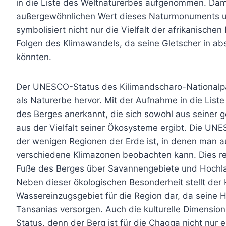
in die Liste des Weltnaturerbes aufgenommen. Dami
außergewöhnlichen Wert dieses Naturmonuments un
symbolisiert nicht nur die Vielfalt der afrikanische
Folgen des Klimawandels, da seine Gletscher in ab
könnten.
Der UNESCO-Status des Kilimandscharo-Nationalp
als Naturerbe hervor. Mit der Aufnahme in die Liste
des Berges anerkannt, die sich sowohl aus seiner 
aus der Vielfalt seiner Ökosysteme ergibt. Die UN
der wenigen Regionen der Erde ist, in denen man
verschiedene Klimazonen beobachten kann. Dies r
Fuße des Berges über Savannengebiete und Hochland
Neben dieser ökologischen Besonderheit stellt der
Wassereinzugsgebiet für die Region dar, da seine H
Tansanias versorgen. Auch die kulturelle Dimensio
Status, denn der Berg ist für die Chagga nicht nu