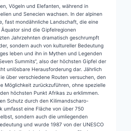
fen, Vögeln und Elefanten, während in
elien und Senecien wachsen. In der alpinen
, fast mondähnliche Landschaft, die eine
Äquator sind die Gipfelregionen
tzten Jahrzehnten dramatisch geschrumpft
nder, sondern auch von kultureller Bedeutung
rges leben und ihn in Mythen und Legenden
r „Seven Summits“, also der höchsten Gipfel der
icht unlösbare Herausforderung dar. Jährlich
 die über verschiedene Routen versuchen, den
die Möglichkeit zurückzuführen, ohne spezielle
 den höchsten Punkt Afrikas zu erklimmen.
essen Schutz durch den Kilimandscharo-
rk umfasst eine Fläche von über 750
selbst, sondern auch die umliegenden
er Bedeutung und wurde 1987 von der UNESCO