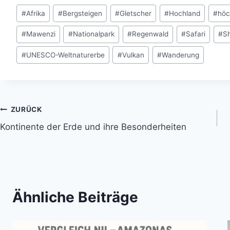
Schlagworte:
#
Afrika
#
Bergsteigen
#
Gletscher
#
Hochland
#
höc
#
Mawenzi
#
Nationalpark
#
Regenwald
#
Safari
#
Sh
#
UNESCO-Weltnaturerbe
#
Vulkan
#
Wanderung
Beitragsnavigation
ZURÜCK
Kontinente der Erde und ihre Besonderheiten
Ähnliche Beiträge