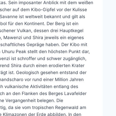
kas. Sein imposanter Anblick mit dem weißen
scher auf dem Kibo-Gipfel vor der Kulisse
Savanne ist weltweit bekannt und gilt als
ol für den Kontinent. Der Berg ist ein
oschener Vulkan, dessen drei Hauptkegel
, Mawenzi und Shira jeweils ein eigenes
dschaftliches Gepräge haben. Der Kibo mit
 Uhuru Peak stellt den höchsten Punkt dar,
nzi ist schroffer und schwer zugänglich,
end Shira durch einen erodierten Krater
ägt ist. Geologisch gesehen entstand der
mandscharo vor rund einer Million Jahren
h vulkanische Aktivitäten entlang des
ich an den Flanken des Berges Lavafelder
che Vergangenheit belegen. Die
rtig, da sie vom tropischen Regenwald am
lle Klimazonen der Erde abbilden. In den