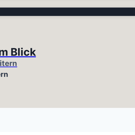
im Blick
itern
ern