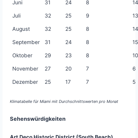
Juni
31
24
8
1
Juli
32
25
9
1
August
32
25
8
1
September
31
24
8
15
Oktober
29
23
8
1
November
27
20
7
6
Dezember
25
17
7
5
Klimatabelle für Miami mit Durchschnittswerten pro Monat
Sehenswürdigkeiten
Art Deco Historic District (South Beach)