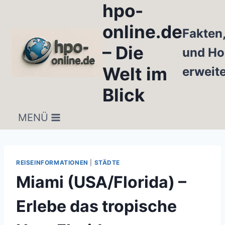
hpo-
Zum
Inhalt
online.de
Fakten
springen
– Die
und Ho
Welt im
erweit
Blick
MENÜ
REISEINFORMATIONEN
|
STÄDTE
Miami (USA/Florida) –
Erlebe das tropische