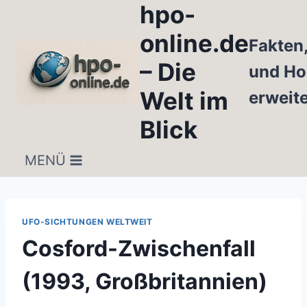
hpo-
Zum
Inhalt
online.de
Fakten
springen
– Die
und Ho
Welt im
erweit
Blick
MENÜ
UFO-SICHTUNGEN WELTWEIT
Cosford-Zwischenfall
(1993, Großbritannien)