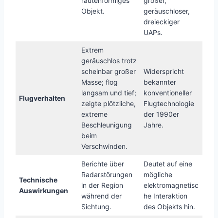
rautenförmiges
großer,
Objekt.
geräuschloser,
dreieckiger
UAPs.
Extrem
geräuschlos trotz
scheinbar großer
Widerspricht
Masse; flog
bekannter
langsam und tief;
konventioneller
Flugverhalten
zeigte plötzliche,
Flugtechnologie
extreme
der 1990er
Beschleunigung
Jahre.
beim
Verschwinden.
Berichte über
Deutet auf eine
Radarstörungen
mögliche
Technische
in der Region
elektromagnetisc
Auswirkungen
während der
he Interaktion
Sichtung.
des Objekts hin.