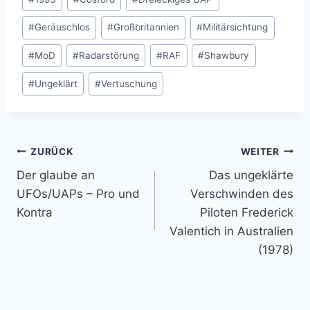
#
Geräuschlos
#
Großbritannien
#
Militärsichtung
#
MoD
#
Radarstörung
#
RAF
#
Shawbury
#
Ungeklärt
#
Vertuschung
Beitragsnavigation
ZURÜCK
WEITER
Der glaube an
Das ungeklärte
UFOs/UAPs – Pro und
Verschwinden des
Kontra
Piloten Frederick
Valentich in Australien
(1978)