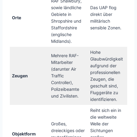
RAF Shawbury,
sowie ländliche
Das UAP flog
Gebiete in
direkt über
Orte
Shropshire und
militärisch
Staffordshire
sensible Zonen.
(englische
Midlands).
Hohe
Mehrere RAF-
Glaubwürdigkeit
Mitarbeiter
aufgrund der
(darunter Air
professionellen
Zeugen
Traffic
Zeugen, die
Controller),
geschult sind,
Polizeibeamte
Fluggeräte zu
und Zivilisten.
identifizieren.
Reiht sich ein in
die weltweite
Großes,
Welle der
dreieckiges oder
Sichtungen
Objektform