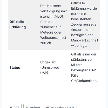
Offizielle
Das britische
Erklärung wurde
Verteidigungsmin
durch die
isterium (MoD)
konsistenten
Offizielle
führte es
Zeugenaussagen
Erklärung
zunächst auf
(insbesondere
Meteore oder
bezüglich der
Weltraumschrott
Manöver) schnell
zurück.
widerlegt.
Gilt als einer der
stärksten, von
Ungeklärt
Militärs
Status
(Unresolved
bezeugten UAP-
UAP).
Fälle
Großbritanniens.
Schlagworte:
#
1993
#
Cosford
#
Dreieckiges UAP