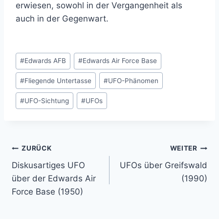
erwiesen, sowohl in der Vergangenheit als
auch in der Gegenwart.
Schlagworte:
#
Edwards AFB
#
Edwards Air Force Base
#
Fliegende Untertasse
#
UFO-Phänomen
#
UFO-Sichtung
#
UFOs
Beitragsnavigation
ZURÜCK
WEITER
Diskusartiges UFO
UFOs über Greifswald
über der Edwards Air
(1990)
Force Base (1950)