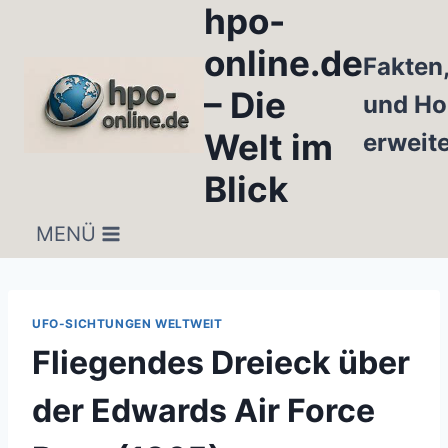
hpo-
Zum
Inhalt
online.de
Fakten
springen
– Die
und Ho
Welt im
erweit
Blick
MENÜ
UFO-SICHTUNGEN WELTWEIT
Fliegendes Dreieck über
der Edwards Air Force