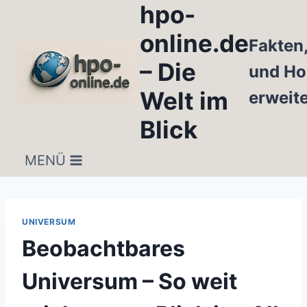
hpo-
Zum
Inhalt
online.de
Fakten
springen
– Die
und Ho
Welt im
erweit
Blick
MENÜ
UNIVERSUM
Beobachtbares
Universum – So weit