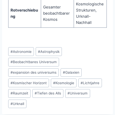
Kosmologische
Gesamter
Rotverschiebu
Strukturen,
beobachtbarer
ng
Urknall-
Kosmos
Nachhall
Schlagworte:
#
Astronomie
#
Astrophysik
#
Beobachtbares Universum
#
expansion des universums
#
Galaxien
#
Kosmischer Horizont
#
Kosmologie
#
Lichtjahre
#
Raumzeit
#
Tiefen des Alls
#
Universum
#
Urknall