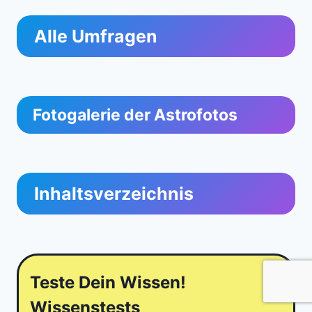
Alle Umfragen
Fotogalerie der Astrofotos
Inhaltsverzeichnis
Teste Dein Wissen!
Wissenstests