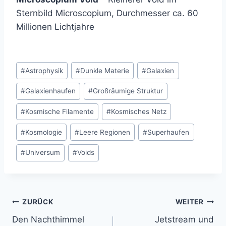
Sternbild Microscopium, Durchmesser ca. 60
Millionen Lichtjahre
Schlagworte:
#
Astrophysik
#
Dunkle Materie
#
Galaxien
#
Galaxienhaufen
#
Großräumige Struktur
#
Kosmische Filamente
#
Kosmisches Netz
#
Kosmologie
#
Leere Regionen
#
Superhaufen
#
Universum
#
Voids
Beitragsnavigation
ZURÜCK
WEITER
Den Nachthimmel
Jetstream und