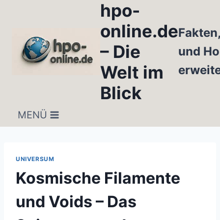
hpo-
Zum
Inhalt
online.de
Fakten
springen
– Die
und Ho
Welt im
erweit
Blick
MENÜ
UNIVERSUM
Kosmische Filamente
und Voids – Das