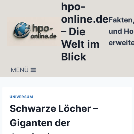
hpo-
Zum
Inhalt
online.de
Fakten
springen
– Die
und Ho
Welt im
erweit
Blick
MENÜ
UNIVERSUM
Schwarze Löcher –
Giganten der