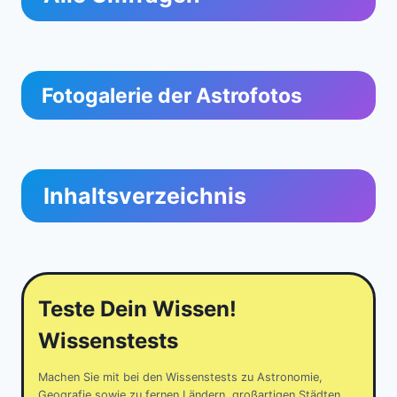
Fotogalerie der Astrofotos
Inhaltsverzeichnis
Teste Dein Wissen!
Wissenstests
Machen Sie mit bei den Wissenstests zu Astronomie,
Geografie sowie zu fernen Ländern, großartigen Städten