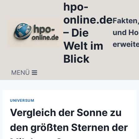
hpo-
Zum
Inhalt
online.de
Fakten
springen
– Die
und Ho
Welt im
erweit
Blick
MENÜ
UNIVERSUM
Vergleich der Sonne zu
den größten Sternen der