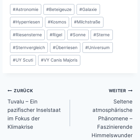
Schlagworte:
#
Astronomie
#
Beteigeuze
#
Galaxie
#
Hyperriesen
#
Kosmos
#
Milchstraße
#
Riesensterne
#
Rigel
#
Sonne
#
Sterne
#
Sternvergleich
#
Überriesen
#
Universum
#
UY Scuti
#
VY Canis Majoris
Beitragsnavigation
ZURÜCK
WEITER
Tuvalu – Ein
Seltene
pazifischer Inselstaat
atmosphärische
im Fokus der
Phänomene –
Klimakrise
Faszinierende
Himmelswunder