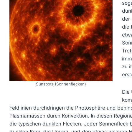
sog
dunk
der
die 
etwa
Sonn
Trot
imme
zu 
ers
Sunspots (Sonnenflecken)
Die 
kom
Feldlinien durchdringen die Photosphäre und behin
Plasmamassen durch Konvektion. In diesen Regione
die typischen dunklen Flecken. Jeder Sonnenfleck b
dunklen Kern, die Umbra, und den etwas helleren H