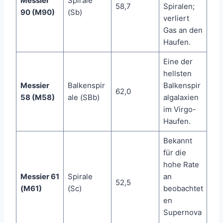
Messier
Spirale
58,7
Spiralen;
90 (M90)
(Sb)
verliert
Gas an den
Haufen.
Eine der
hellsten
Messier
Balkenspir
Balkenspir
62,0
58 (M58)
ale (SBb)
algalaxien
im Virgo-
Haufen.
Bekannt
für die
hohe Rate
Messier 61
Spirale
an
52,5
(M61)
(Sc)
beobachtet
en
Supernova