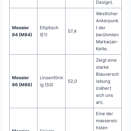
Design).
Westlicher
Ankerpunk
Messier
Elliptisch
t der
57,4
84 (M84)
(E1)
berühmten
Markarjan-
Kette.
Zeigt eine
starke
Blauversch
Messier
Linsenförm
52,0
iebung
86 (M86)
ig (S0)
(nähert
sich uns
an).
Eine der
massereic
hsten