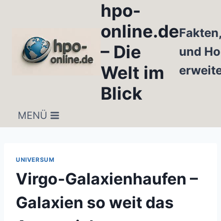
hpo-
Zum
Inhalt
online.de
Fakten
springen
– Die
und Ho
Welt im
erweit
Blick
MENÜ
UNIVERSUM
Virgo-Galaxienhaufen –
Galaxien so weit das