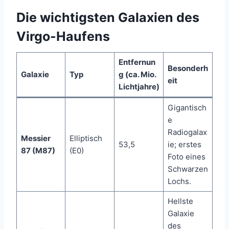
Die wichtigsten Galaxien des
Virgo-Haufens
Entfernun
Besonderh
Galaxie
Typ
g (ca. Mio.
eit
Lichtjahre)
Gigantisch
e
Radiogalax
Messier
Elliptisch
53,5
ie; erstes
87 (M87)
(E0)
Foto eines
Schwarzen
Lochs.
Hellste
Galaxie
des