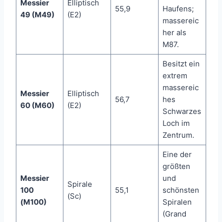
Messier
Elliptisch
55,9
Haufens;
49 (M49)
(E2)
massereic
her als
M87.
Besitzt ein
extrem
massereic
Messier
Elliptisch
56,7
hes
60 (M60)
(E2)
Schwarzes
Loch im
Zentrum.
Eine der
größten
Messier
und
Spirale
100
55,1
schönsten
(Sc)
(M100)
Spiralen
(Grand