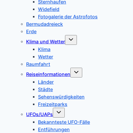
Sternhaufen
Widefield
Fotogalerie der Astrofotos
Bermudadreieck
Erde
Untermenü
Klima und Wetter
umschalten
Klima
Wetter
Raumfahrt
Untermenü
Reiseinformationen
umschalten
Länder
Städte
Sehenswürdigkeiten
Freizeitparks
Untermenü
UFOs/UAPs
umschalten
Bekannteste UFO-Fälle
Entführungen