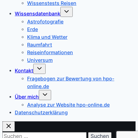
Wissenstests Reisen
Untermenü
Wissensdatenbank
umschalten
Astrofotografie
Erde
Klima und Wetter
Raumfahrt
Reiseinformationen
Universum
Untermenü
Kontakt
umschalten
Fragebogen zur Bewertung von hpo-
online.de
Untermenü
Über mich
umschalten
Analyse zur Website hpo-online.de
Datenschutzerklärung
Suchen