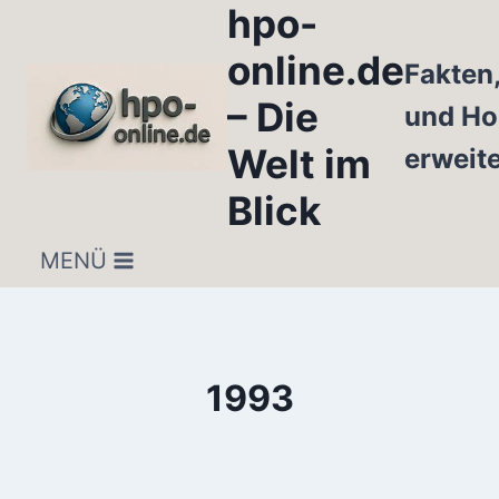
hpo-
Zum
Inhalt
online.de
Fakten
springen
– Die
und Ho
Welt im
erweit
Blick
MENÜ
1993