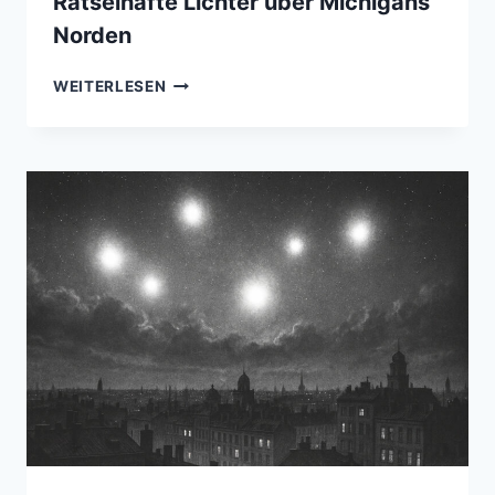
Rätselhafte Lichter über Michigans
Norden
RÄTSELHAFTE
WEITERLESEN
LICHTER
ÜBER
MICHIGANS
NORDEN