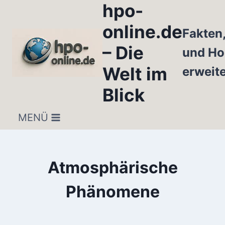
hpo-
Zum
Inhalt
online.de
Fakten
springen
– Die
und Ho
Welt im
erweit
Blick
MENÜ
Atmosphärische
Phänomene