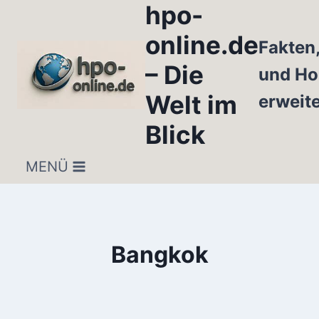
hpo-
Zum
Inhalt
online.de
Fakten
springen
– Die
und Ho
Welt im
erweit
Blick
MENÜ
Bangkok