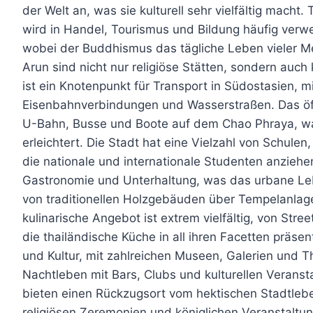
der Welt an, was sie kulturell sehr vielfältig macht.
wird in Handel, Tourismus und Bildung häufig verwend
wobei der Buddhismus das tägliche Leben vieler 
Arun sind nicht nur religiöse Stätten, sondern auch
ist ein Knotenpunkt für Transport in Südostasien, mi
Eisenbahnverbindungen und Wasserstraßen. Das öff
U-Bahn, Busse und Boote auf dem Chao Phraya, was
erleichtert. Die Stadt hat eine Vielzahl von Schule
die nationale und internationale Studenten anziehe
Gastronomie und Unterhaltung, was das urbane Leben
von traditionellen Holzgebäuden über Tempelanlag
kulinarische Angebot ist extrem vielfältig, von St
die thailändische Küche in all ihren Facetten präsen
und Kultur, mit zahlreichen Museen, Galerien und Th
Nachtleben mit Bars, Clubs und kulturellen Verans
bieten einen Rückzugsort vom hektischen Stadtlebe
religiösen Zeremonien und königlichen Veranstaltun