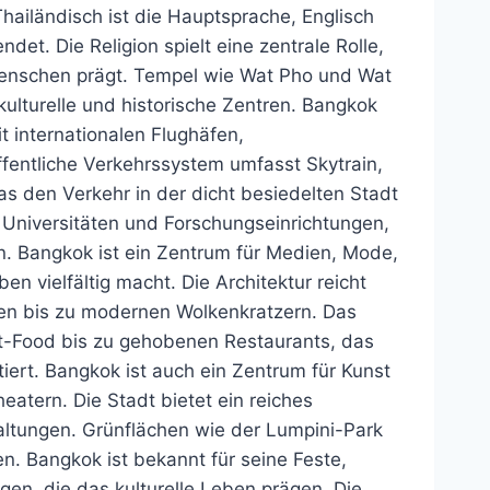
 Thailändisch ist die Hauptsprache, Englisch
et. Die Religion spielt eine zentrale Rolle,
Menschen prägt. Tempel wie Wat Pho und Wat
 kulturelle und historische Zentren. Bangkok
t internationalen Flughäfen,
entliche Verkehrssystem umfasst Skytrain,
 den Verkehr in der dicht besiedelten Stadt
n, Universitäten und Forschungseinrichtungen,
n. Bangkok ist ein Zentrum für Medien, Mode,
 vielfältig macht. Die Architektur reicht
en bis zu modernen Wolkenkratzern. Das
reet-Food bis zu gehobenen Restaurants, das
tiert. Bangkok ist auch ein Zentrum für Kunst
eatern. Die Stadt bietet ein reiches
taltungen. Grünflächen wie der Lumpini-Park
n. Bangkok ist bekannt für seine Feste,
gen, die das kulturelle Leben prägen. Die