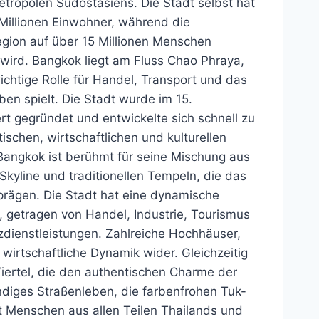
tropolen Südostasiens. Die Stadt selbst hat
Millionen Einwohner, während die
egion auf über 15 Millionen Menschen
 wird. Bangkok liegt am Fluss Chao Phraya,
ichtige Rolle für Handel, Transport und das
en spielt. Die Stadt wurde im 15.
t gegründet und entwickelte sich schnell zu
tischen, wirtschaftlichen und kulturellen
Bangkok ist berühmt für seine Mischung aus
kyline und traditionellen Tempeln, die das
prägen. Die Stadt hat eine dynamische
, getragen von Handel, Industrie, Tourismus
zdienstleistungen. Zahlreiche Hochhäuser,
wirtschaftliche Dynamik wider. Gleichzeitig
Viertel, die den authentischen Charme der
ndiges Straßenleben, die farbenfrohen Tuk-
t Menschen aus allen Teilen Thailands und