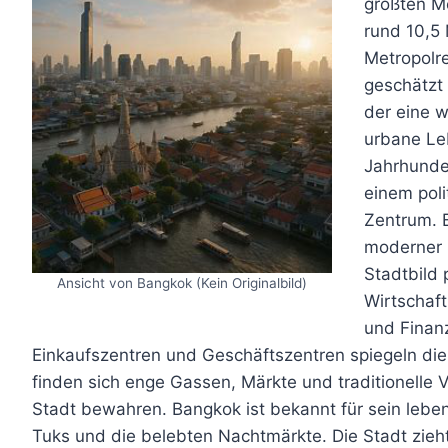
größten Me
rund 10,5 
Metropolr
geschätzt
der eine w
urbane Leb
Jahrhunder
einem poli
Zentrum. 
moderner S
Stadtbild 
Ansicht von Bangkok (Kein Originalbild)
Wirtschaft
und Finan
Einkaufszentren und Geschäftszentren spiegeln die 
finden sich enge Gassen, Märkte und traditionelle 
Stadt bewahren. Bangkok ist bekannt für sein lebe
Tuks und die belebten Nachtmärkte. Die Stadt zieh