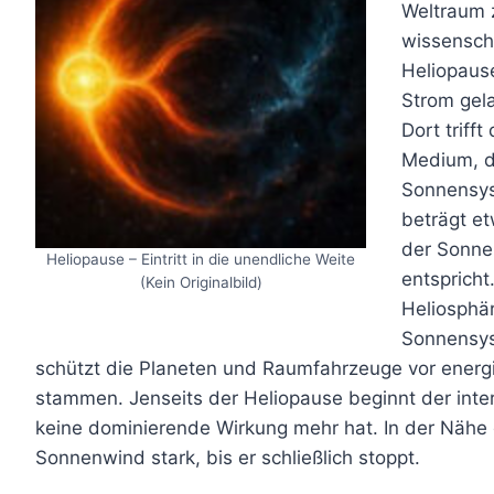
Weltraum 
wissenscha
Heliopause
Strom gela
Dort triff
Medium, d
Sonnensys
beträgt e
der Sonne,
Heliopause – Eintritt in die unendliche Weite
entspricht
(Kein Originalbild)
Heliosphär
Sonnensys
schützt die Planeten und Raumfahrzeuge vor energi
stammen. Jenseits der Heliopause beginnt der inte
keine dominierende Wirkung mehr hat. In der Nähe 
Sonnenwind stark, bis er schließlich stoppt.