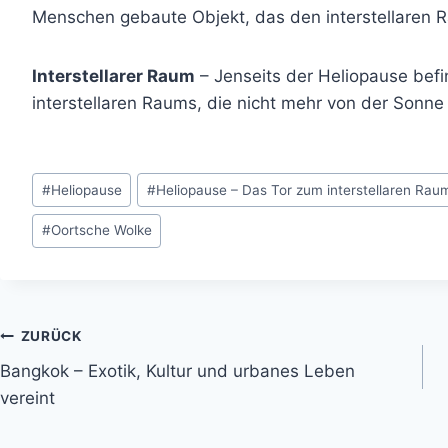
Menschen gebaute Objekt, das den interstellaren Ra
Interstellarer Raum
– Jenseits der Heliopause befi
interstellaren Raums, die nicht mehr von der Sonne 
Schlagworte:
#
Heliopause
#
Heliopause – Das Tor zum interstellaren Rau
#
Oortsche Wolke
Beitragsnavigation
ZURÜCK
Bangkok – Exotik, Kultur und urbanes Leben
vereint