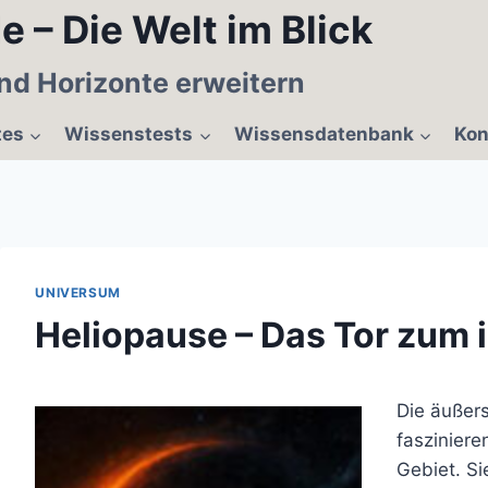
e – Die Welt im Blick
nd Horizonte erweitern
tes
Wissenstests
Wissensdatenbank
Kon
UNIVERSUM
Heliopause – Das Tor zum 
Die äußer
faszinier
Gebiet. Si