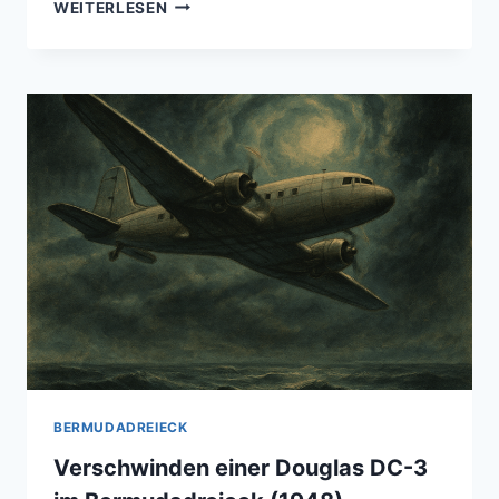
MIAMI
WEITERLESEN
(USA/FLORIDA)
–
ERLEBE
DAS
TROPISCHE
HERZ
FLORIDAS
BERMUDADREIECK
Verschwinden einer Douglas DC-3