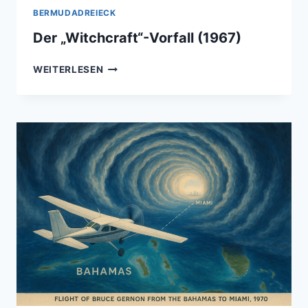
BERMUDADREIECK
Der „Witchcraft“-Vorfall (1967)
DER
WEITERLESEN
„WITCHCRAFT“-
VORFALL
(1967)