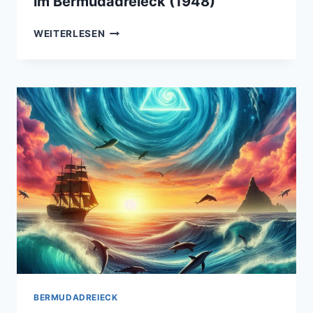
im Bermudadreieck (1948)
VERSCHWINDEN
WEITERLESEN
EINER
DOUGLAS
DC-
3
IM
BERMUDADREIECK
(1948)
BERMUDADREIECK