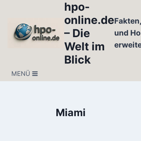
hpo-
Zum
Inhalt
online.de
Fakten
springen
– Die
und Ho
Welt im
erweit
Blick
MENÜ
Miami