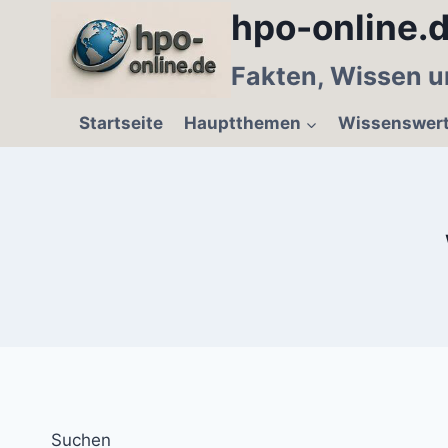
Zum
hpo-online.d
Inhalt
springen
Fakten, Wissen u
Startseite
Hauptthemen
Wissenswer
Suchen