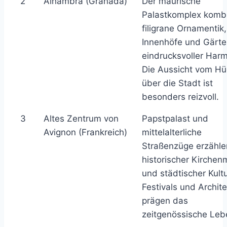
2
Alhambra (Granada)
Der maurische
Palastkomplex kombi
filigrane Ornamentik,
Innenhöfe und Gärte
eindrucksvoller Harm
Die Aussicht vom Hü
über die Stadt ist
besonders reizvoll.
3
Altes Zentrum von
Papstpalast und
Avignon (Frankreich)
mittelalterliche
Straßenzüge erzähle
historischer Kirchen
und städtischer Kultu
Festivals und Archite
prägen das
zeitgenössische Leb