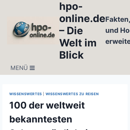
hpo-
Zum
Inhalt
online.de
Fakten
springen
– Die
und Ho
Welt im
erweit
Blick
MENÜ
WISSENSWERTES
|
WISSENSWERTES ZU REISEN
100 der weltweit
bekanntesten