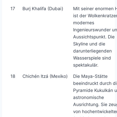
17
Burj Khalifa (Dubai)
Mit seiner enormen 
ist der Wolkenkratzer
modernes
Ingenieurswunder u
Aussichtspunkt. Die
Skyline und die
darunterliegenden
Wasserspiele sind
spektakulär.
18
Chichén Itzá (Mexiko)
Die Maya-Stätte
beeindruckt durch d
Pyramide Kukulkán 
astronomische
Ausrichtung. Sie zeu
von hochentwickelte