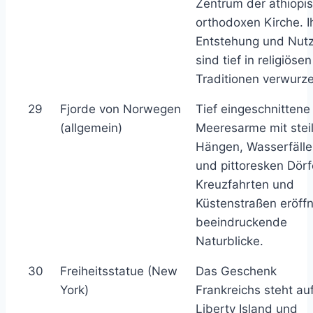
Zentrum der äthiopi
orthodoxen Kirche. I
Entstehung und Nut
sind tief in religiösen
Traditionen verwurze
29
Fjorde von Norwegen
Tief eingeschnittene
(allgemein)
Meeresarme mit stei
Hängen, Wasserfäll
und pittoresken Dörf
Kreuzfahrten und
Küstenstraßen eröff
beeindruckende
Naturblicke.
30
Freiheitsstatue (New
Das Geschenk
York)
Frankreichs steht au
Liberty Island und