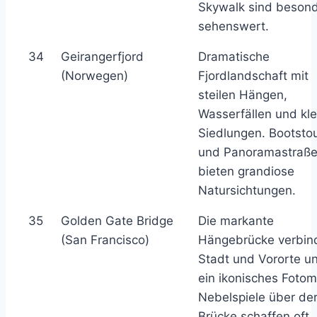
Skywalk sind beson
sehenswert.
34
Geirangerfjord
Dramatische
(Norwegen)
Fjordlandschaft mit
steilen Hängen,
Wasserfällen und kl
Siedlungen. Bootsto
und Panoramastraß
bieten grandiose
Natursichtungen.
35
Golden Gate Bridge
Die markante
(San Francisco)
Hängebrücke verbin
Stadt und Vororte un
ein ikonisches Fotom
Nebelspiele über de
Brücke schaffen oft