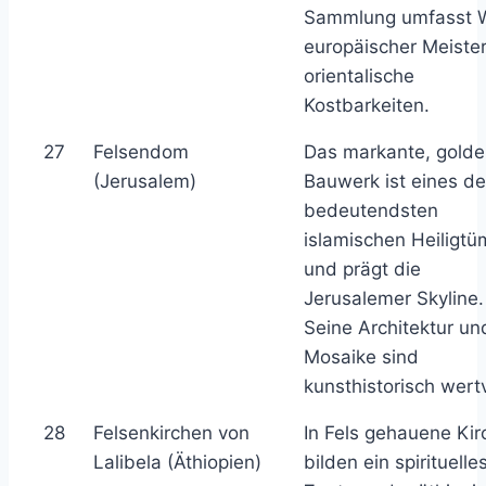
Sammlung umfasst 
europäischer Meiste
orientalische
Kostbarkeiten.
27
Felsendom
Das markante, gold
(Jerusalem)
Bauwerk ist eines de
bedeutendsten
islamischen Heiligtü
und prägt die
Jerusalemer Skyline.
Seine Architektur un
Mosaike sind
kunsthistorisch wertv
28
Felsenkirchen von
In Fels gehauene Ki
Lalibela (Äthiopien)
bilden ein spirituelle