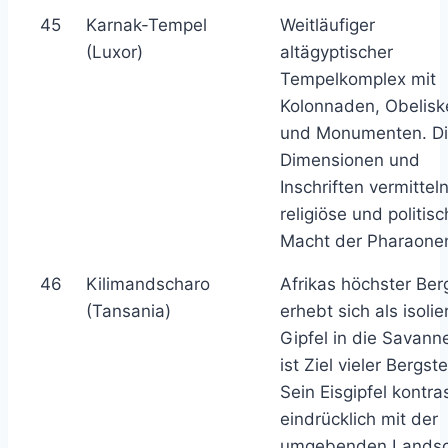
45
Karnak-Tempel
Weitläufiger
(Luxor)
altägyptischer
Tempelkomplex mit
Kolonnaden, Obelisk
und Monumenten. D
Dimensionen und
Inschriften vermittel
religiöse und politis
Macht der Pharaone
46
Kilimandscharo
Afrikas höchster Ber
(Tansania)
erhebt sich als isolie
Gipfel in die Savann
ist Ziel vieler Bergste
Sein Eisgipfel kontras
eindrücklich mit der
umgebenden Landsc