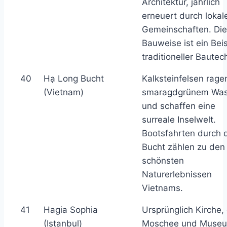
Architektur, jährlich
erneuert durch lokal
Gemeinschaften. Die
Bauweise ist ein Beis
traditioneller Bautec
40
Hạ Long Bucht
Kalksteinfelsen rage
(Vietnam)
smaragdgrünem Was
und schaffen eine
surreale Inselwelt.
Bootsfahrten durch 
Bucht zählen zu den
schönsten
Naturerlebnissen
Vietnams.
41
Hagia Sophia
Ursprünglich Kirche,
(Istanbul)
Moschee und Muse