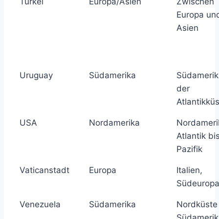
Türkei
Europa/Asien
Zwischen
Europa un
Asien
Uruguay
Südamerika
Südamerik
der
Atlantikkü
USA
Nordamerika
Nordameri
Atlantik bi
Pazifik
Vaticanstadt
Europa
Italien,
Südeurop
Venezuela
Südamerika
Nordküste
Südamerik