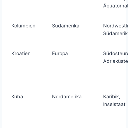
Äquatornä
Kolumbien
Südamerika
Nordwestl
Südamerik
Kroatien
Europa
Südosteur
Adriaküste
Kuba
Nordamerika
Karibik,
Inselstaat