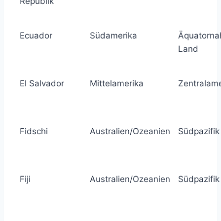
Republik
Ecuador
Südamerika
Äquatorna
Land
El Salvador
Mittelamerika
Zentralame
Fidschi
Australien/Ozeanien
Südpazifik
Fiji
Australien/Ozeanien
Südpazifik