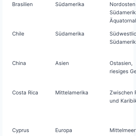
Brasilien
Südamerika
Nordosten
Südamerik
Äquatorna
Chile
Südamerika
Südwestli
Südamerik
China
Asien
Ostasien,
riesiges G
Costa Rica
Mittelamerika
Zwischen P
und Karibi
Cyprus
Europa
Mittelmeer