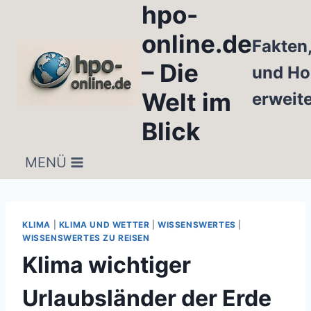
hpo-
Zum
Inhalt
online.de
Fakten
springen
– Die
und Ho
Welt im
erweit
Blick
MENÜ
KLIMA
|
KLIMA UND WETTER
|
WISSENSWERTES
|
WISSENSWERTES ZU REISEN
Klima wichtiger
Urlaubsländer der Erde