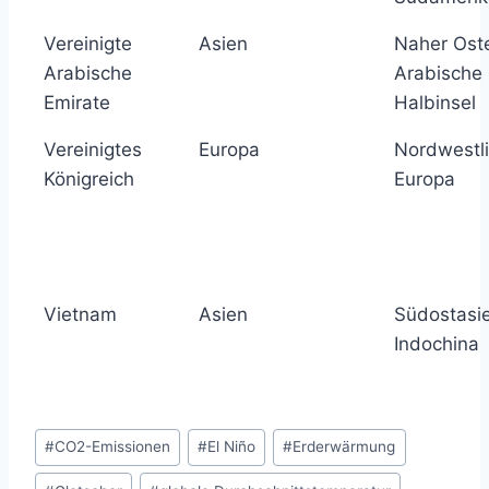
Vereinigte
Asien
Naher Ost
Arabische
Arabische
Emirate
Halbinsel
Vereinigtes
Europa
Nordwestl
Königreich
Europa
Vietnam
Asien
Südostasi
Indochina
Schlagworte:
#
CO2-Emissionen
#
El Niño
#
Erderwärmung