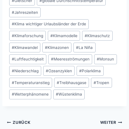
#
Gletscher
#
globale Durchschnittstemperatur
#
Jahreszeiten
#
Klima wichtiger Urlaubsländer der Erde
#
Klimaforschung
#
Klimamodelle
#
Klimaschutz
#
Klimawandel
#
Klimazonen
#
La Niña
#
Luftfeuchtigkeit
#
Meeresströmungen
#
Monsun
#
Niederschlag
#
Ozeanzyklen
#
Polarklima
#
Temperaturanstieg
#
Treibhausgase
#
Tropen
#
Wetterphänomene
#
Wüstenklima
Beitragsnavigation
ZURÜCK
WEITER