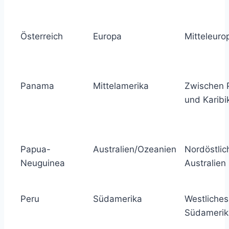
Österreich
Europa
Mitteleuro
Panama
Mittelamerika
Zwischen P
und Karibi
Papua-
Australien/Ozeanien
Nordöstlic
Neuguinea
Australien
Peru
Südamerika
Westliches
Südamerik