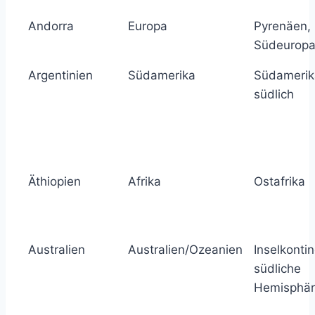
Andorra
Europa
Pyrenäen,
Südeurop
Argentinien
Südamerika
Südamerik
südlich
Äthiopien
Afrika
Ostafrika
Australien
Australien/Ozeanien
Inselkontin
südliche
Hemisphä