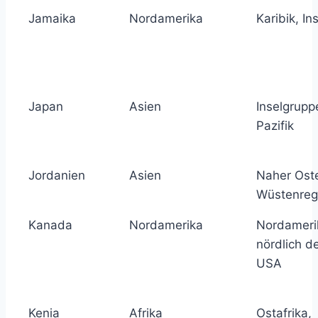
Jamaika
Nordamerika
Karibik, In
Japan
Asien
Inselgrupp
Pazifik
Jordanien
Asien
Naher Ost
Wüstenreg
Kanada
Nordamerika
Nordameri
nördlich d
USA
Kenia
Afrika
Ostafrika,