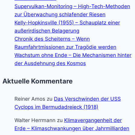
Supervulkan-Monitoring – High-Tech-Methoden
zur Überwachung schlafender Riesen
Kelly-Hopkinsville (1955) – Schauplatz einer
außerirdischen Belagerung
Chronik des Scheiterns – Wenn
Raumfahrtmissionen zur Tragödie werden
Wachstum ohne Ende – Die Mechanismen hinter
der Ausdehnung des Kosmos
Aktuelle Kommentare
Reiner Amos
zu
Das Verschwinden der USS
Cyclops im Bermudadreieck (1918)
Walter Herrmann
zu
Klimavergangenheit der
Erde – Klimaschwankungen über Jahrmilliarden