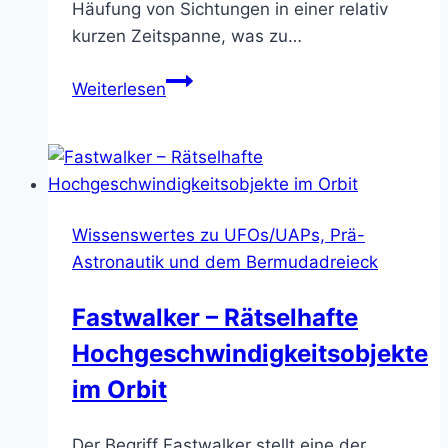
Häufung von Sichtungen in einer relativ
kurzen Zeitspanne, was zu…
Die
Weiterlesen
Deutsche
UFO-
Welle
von
1990
Wissenswertes zu UFOs/UAPs, Prä-
Astronautik und dem Bermudadreieck
Fastwalker – Rätselhafte
Hochgeschwindigkeitsobjekte
im Orbit
Der Begriff Fastwalker stellt eine der