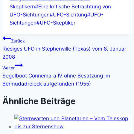
Skeptikern
#
Eine kritische Betrachtung von
UFO-Sichtungen
#
UFO-Sichtung
#
UFO-
Sichtungen
#
UFO-Skeptiker
Beitragsnavigation
Zurück
Riesiges UFO in Stephenville (Texas) vom 8. Januar
2008
Weiter
Segelboot Connemara IV ohne Besatzung im
Bermudadreieck aufgefunden (1955)
Ähnliche Beiträge