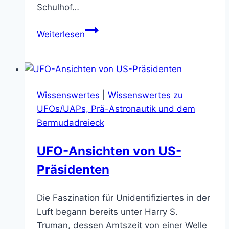
Schulhof…
Die
Weiterlesen
Kinder
von
Ruwa
–
Wissenswertes
|
Wissenswertes zu
Zeugen
UFOs/UAPs, Prä-Astronautik und dem
des
Bermudadreieck
Unerklärlichen
UFO-Ansichten von US-
Präsidenten
Die Faszination für Unidentifiziertes in der
Luft begann bereits unter Harry S.
Truman, dessen Amtszeit von einer Welle