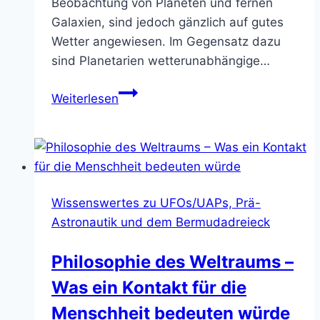
Beobachtung von Planeten und fernen
Galaxien, sind jedoch gänzlich auf gutes
Wetter angewiesen. Im Gegensatz dazu
sind Planetarien wetterunabhängige…
Sternwarten
Weiterlesen
und
Planetarien
–
Vom
Teleskop
Wissenswertes zu UFOs/UAPs, Prä-
bis
Astronautik und dem Bermudadreieck
zur
Sternenshow
Philosophie des Weltraums –
Was ein Kontakt für die
Menschheit bedeuten würde