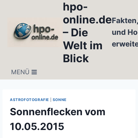
hpo-
Zum
Inhalt
online.de
Fakten
springen
– Die
und Ho
Welt im
erweit
Blick
MENÜ
ASTROFOTOGRAFIE
|
SONNE
Sonnenflecken vom
10.05.2015