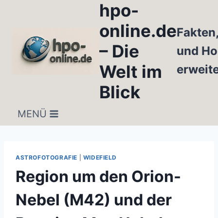
hpo-
Zum
Inhalt
online.de
Fakten
springen
– Die
und Ho
Welt im
erweit
Blick
MENÜ
ASTROFOTOGRAFIE
|
WIDEFIELD
Region um den Orion-
Nebel (M42) und der