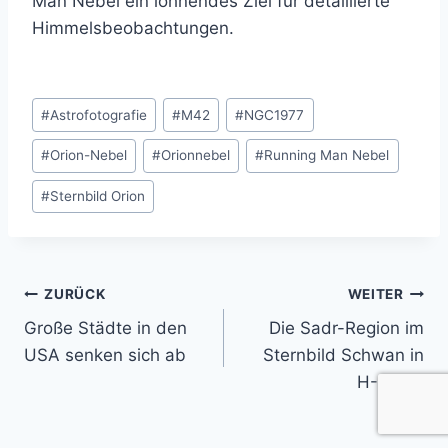
Man Nebel ein lohnendes Ziel für detaillierte
Himmelsbeobachtungen.
Schlagworte:
#
Astrofotografie
#
M42
#
NGC1977
#
Orion-Nebel
#
Orionnebel
#
Running Man Nebel
#
Sternbild Orion
Beitragsnavigation
ZURÜCK
WEITER
Große Städte in den
Die Sadr-Region im
USA senken sich ab
Sternbild Schwan in
H-Alpha