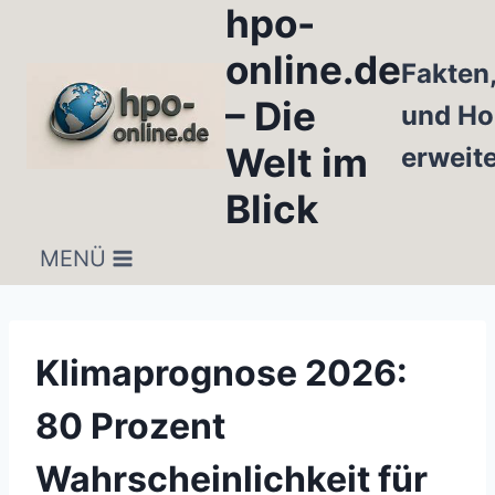
hpo-
Zum
Inhalt
online.de
Fakten
springen
– Die
und Ho
Welt im
erweit
Blick
MENÜ
Klimaprognose 2026:
80 Prozent
Wahrscheinlichkeit für