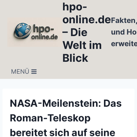
hpo-
Zum
Inhalt
online.de
Fakten
springen
– Die
und Ho
Welt im
erweit
Blick
MENÜ
NASA-Meilenstein: Das
Roman-Teleskop
bereitet sich auf seine