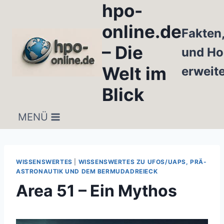
hpo-
Zum
Inhalt
online.de
Fakten
springen
– Die
und Ho
Welt im
erweit
Blick
MENÜ
WISSENSWERTES
|
WISSENSWERTES ZU UFOS/UAPS, PRÄ-
ASTRONAUTIK UND DEM BERMUDADREIECK
Area 51 – Ein Mythos